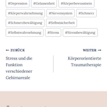
#
Depression
#
Gelassenheit
#
Körperbewusstsein
#
Körperwahrnehmung
#
Nervensystem
#
Schmerz
#
Schmerzbewältigung
#
Selbstsicherheit
#
Selbstwahrnehmung
#
Stress
#
Stressbewältigung
Beitragsnavigation
ZURÜCK
WEITER
Stress und die
Körperorientierte
Funktion
Traumatherapie
verschiedener
Gehirnareale