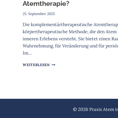
Atemtherapie?
25. September 2025
Die komplementärtherapeutische Atemtherapi
körpertherapeutische Methode, die den Atem a
inneren Erlebens versteht. Sie bietet einen R
Wahrnehmung, für Veränderung und für persö
Im…
WAS
WEITERLESEN
MACHT
MAN
EIGENTLICH IN
DER
ATEMTHERAPIE?
© 2026 Praxis Atem im