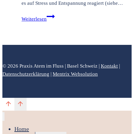
es auf Stress und Entspannung reagiert (siehe…
Wie
Weiterlesen
Atemtherapie
das
Nervensystem
stärkt
© 2026 Praxis Atem im Fluss | Basel Schweiz |
Kontakt
|
Datenschutzerklärung
|
Mentrix Websolution
Home